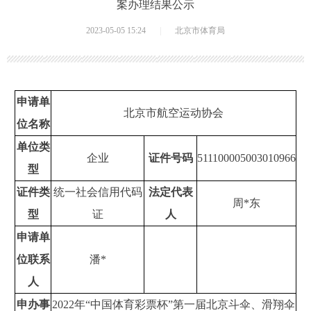
案办理结果公示
2023-05-05 15:24
|
北京市体育局
申请单
北京市航空运动协会
位名称
单位类
企业
证件号码
511100005003010966
型
证件类
统一社会信用代码
法定代表
周*东
型
证
人
申请单
位联系
潘*
人
申办事
2022年“中国体育彩票杯”第一届北京斗伞、滑翔伞