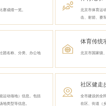
比赛成绩一览。
北京市体育运
击、射箭、赛
体育传统
社团名称、分类、办公地
北京市国家级
社区健走
能运动场地）信息。包括
全市建设的全
场地类型等信息。
在区、街道（