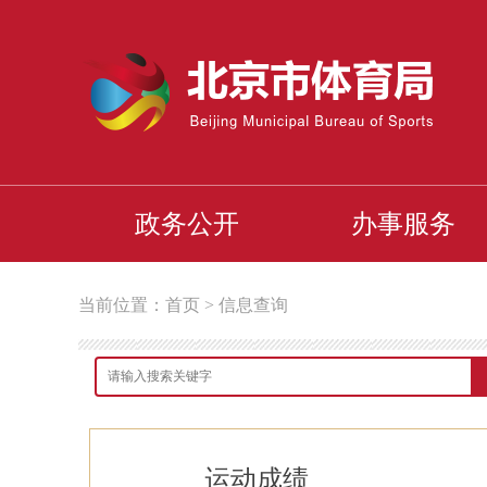
政务公开
办事服务
当前位置：
首页
>
信息查询
运动成绩