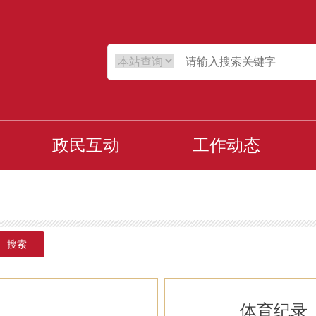
政民互动
工作动态
体育纪录