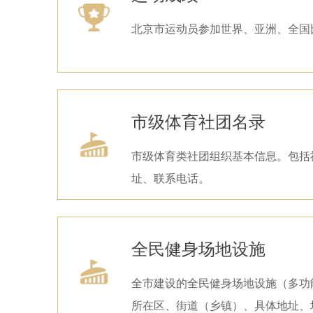
北京市运动员参加世界、亚洲、全国
市级体育社团名录
市级体育类社团组织基本信息。包括
址、联系电话。
全民健身场地设施
全市建设的全民健身场地设施（多功
所在区、街道（乡镇）、具体地址、