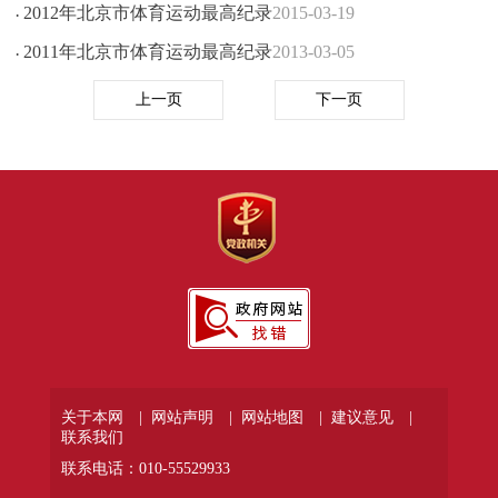
2012年北京市体育运动最高纪录
2015-03-19
·
2011年北京市体育运动最高纪录
2013-03-05
·
上一页
下一页
关于本网 |
网站声明 |
网站地图 |
建议意见 |
联系我们
联系电话：010-55529933