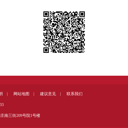
明 |
网站地图 |
建议意见 |
联系我们
33
庄南三街209号院1号楼