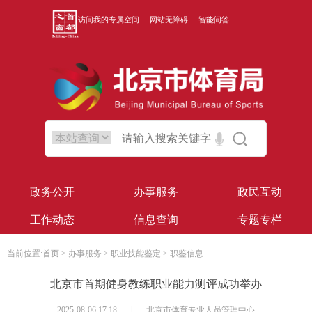
访问我的专属空间
网站无障碍
智能问答
政务公开
办事服务
政民互动
工作动态
信息查询
专题专栏
当前位置:
首页
>
办事服务
>
职业技能鉴定
>
职鉴信息
北京市首期健身教练职业能力测评成功举办
2025-08-06 17:18
|
北京市体育专业人员管理中心