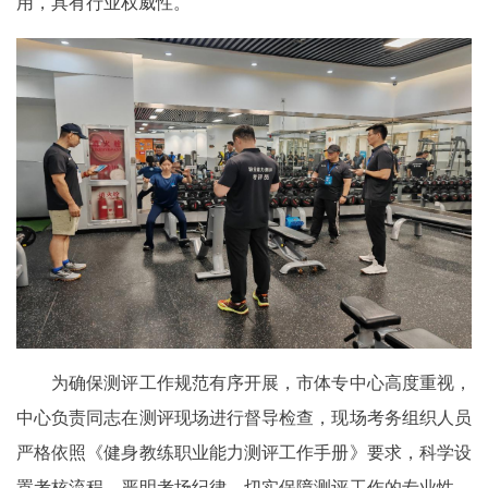
用，具有行业权威性。
为确保测评工作规范有序开展，市体专中心高度重视，
中心负责同志在测评现场进行督导检查，现场考务组织人员
严格依照《健身教练职业能力测评工作手册》要求，科学设
置考核流程，严明考场纪律，切实保障测评工作的专业性、