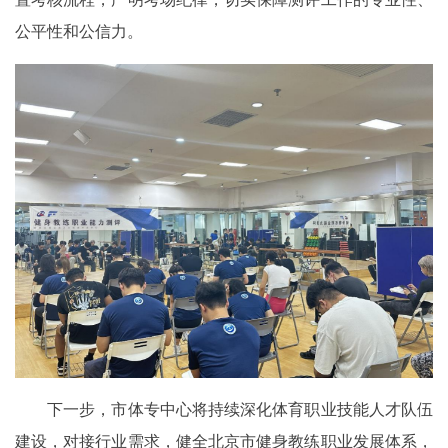
公平性和公信力。
下一步，市体专中心将持续深化体育职业技能人才队伍
建设，对接行业需求，健全北京市健身教练职业发展体系，