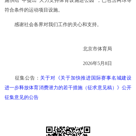
施供给”中提出“大力支持体育设施进公园”，已包含网球等
符合条件的运动项目设施。
感谢社会各界对我们工作的关心和支持。
北京市体育局
2026年5月8日
征集公告：
关于对《关于加快推进国际赛事名城建设
进一步释放体育消费潜力的若干措施（征求意见稿）》公开
征集意见的公告