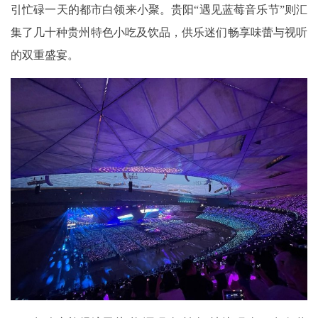
引忙碌一天的都市白领来小聚。贵阳“遇见蓝莓音乐节”则汇
集了几十种贵州特色小吃及饮品，供乐迷们畅享味蕾与视听
的双重盛宴。