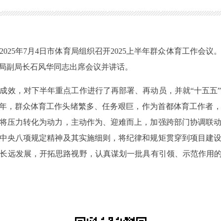
025年7月4日市体育局组织召开2025上半年群众体育工作会
局副局长石风华同志出席会议并讲话。
成效，对下半年重点工作进行了再部署、再动员，并就“十五五
之年，群众体育工作头绪繁多、任务艰巨，作为首都体育工作者
将压力转化为动力，主动作为、迎难而上，加强跨部门协调联
中央八项规定精神及其实施细则，将纪律和规矩贯穿到项目建
长远发展，开拓思路视野，认真谋划一批具有引领、示范作用的