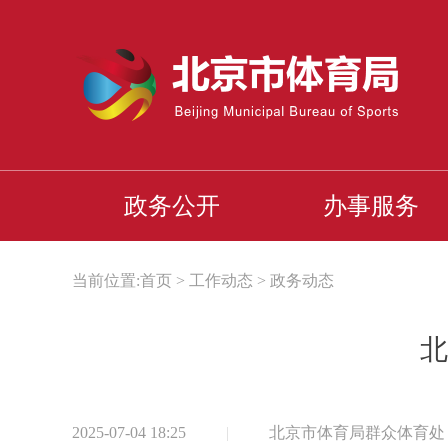
政务公开
办事服务
当前位置:
首页
>
工作动态
>
政务动态
北
2025-07-04 18:25
|
北京市体育局群众体育处