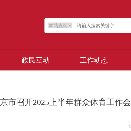
政民互动
工作动态
京市召开2025上半年群众体育工作