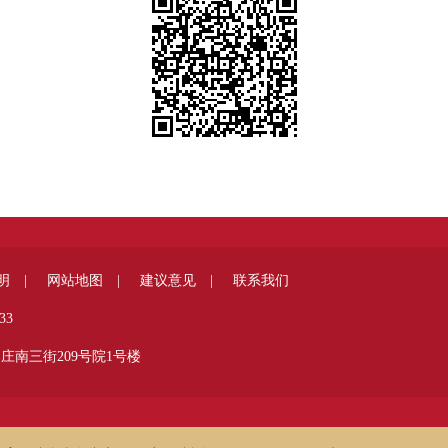
明 |
网站地图 |
建议意见 |
联系我们
33
庄南三街209号院1号楼