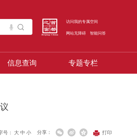
访问我的专属空间
网站无障碍
智能问答
信息查询
专题专栏
会议
分享：
字号：
大
中
小
打印