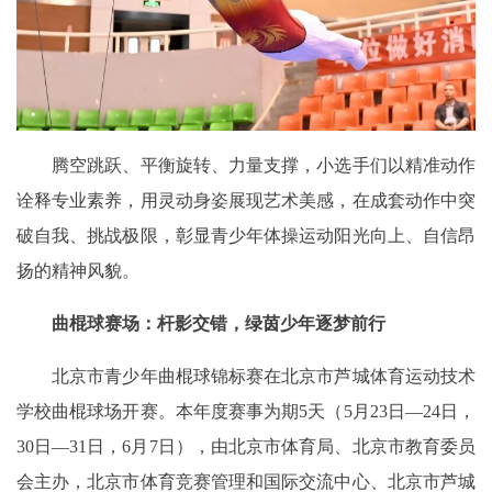
腾空跳跃、平衡旋转、力量支撑，小选手们以精准动作
诠释专业素养，用灵动身姿展现艺术美感，在成套动作中突
破自我、挑战极限，彰显青少年体操运动阳光向上、自信昂
扬的精神风貌。
曲棍球赛场：杆影交错，绿茵少年逐梦前行
北京市青少年曲棍球锦标赛在北京市芦城体育运动技术
学校曲棍球场开赛。本年度赛事为期5天（5月23日—24日，
30日—31日，6月7日），由北京市体育局、北京市教育委员
会主办，北京市体育竞赛管理和国际交流中心、北京市芦城