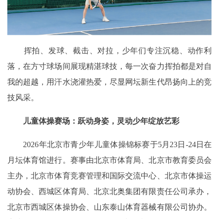
挥拍、发球、截击、对拉，少年们专注沉稳、动作利
落，在方寸球场间展现精湛球技，每一次奋力挥拍都是对自
我的超越，用汗水浇灌热爱，尽显网坛新生代昂扬向上的竞
技风采。
儿童体操赛场：跃动身姿，灵动少年绽放艺彩
2026年北京市青少年儿童体操锦标赛于5月23日-24日在
月坛体育馆进行。赛事由北京市体育局、北京市教育委员会
主办，北京市体育竞赛管理和国际交流中心、北京市体操运
动协会、西城区体育局、北京北奥集团有限责任公司承办，
北京市西城区体操协会、山东泰山体育器械有限公司协办。