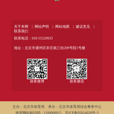
关于本网 |
网站声明 |
网站地图 |
建议意见 |
联系我们
联系电话：010-55529933
地址：北京市通州区宋庄南三街209号院1号楼
政务微博
政务微信
主办：北京市体育局
承办：北京市体育局综合事务中心
政府网站标识码 : 1100000015
京ICP备05014028号-3