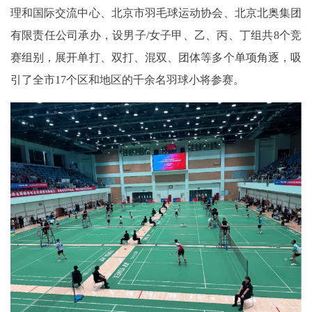
理和国际交流中心、北京市羽毛球运动协会、北京北奥集团
有限责任公司承办，设男子/女子甲、乙、丙、丁组共8个竞
赛组别，展开单打、双打、混双、团体等多个单项角逐，吸
引了全市17个区和地区的千余名羽球小将参赛。