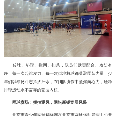
传球、垫球、拦网、扣杀，队员们默契配合、攻防有
序，每一次起跳发力、每一次倒地救球都凝聚团队力量，少
年们以昂扬斗志挥洒汗水，在团队协作中凝聚向心力，诠释
排球运动永不言弃的竞技内核。
网球赛场：挥拍逐风，网坛新锐竞展风采
北京市青少年网球锦标赛在北京市网球运动管理中心开