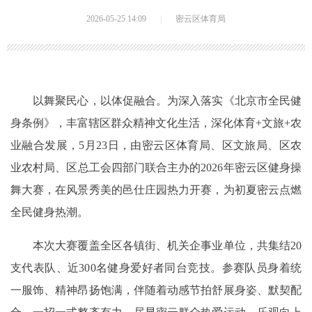
2026-05-25 14:09
|
密云区体育局
以舞聚民心，以体促融合。为深入落实《北京市全民健
身条例》，丰富辖区群众精神文化生活，深化体育+文旅+农
业融合发展，5月23日，由密云区体育局、区文旅局、区农
业农村局、区总工会四部门联合主办的2026年密云区健身操
舞大赛，在风景秀美的邑仕庄园热力开赛，为初夏密云点燃
全民健身热潮。
本次大赛覆盖全区各镇街、机关企事业单位，共集结20
支代表队、近300名健身爱好者同台竞技。参赛队员身着统
一服饰、精神昂扬饱满，伴随着动感节拍舒展身姿、默契配