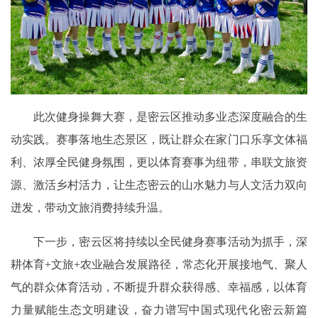
此次健身操舞大赛，是密云区推动多业态深度融合的生
动实践。赛事落地生态景区，既让群众在家门口乐享文体福
利、浓厚全民健身氛围，更以体育赛事为纽带，串联文旅资
源、激活乡村活力，让生态密云的山水魅力与人文活力双向
迸发，带动文旅消费持续升温。
下一步，密云区将持续以全民健身赛事活动为抓手，深
耕体育+文旅+农业融合发展路径，常态化开展接地气、聚人
气的群众体育活动，不断提升群众获得感、幸福感，以体育
力量赋能生态文明建设，奋力谱写中国式现代化密云新篇