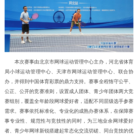
本次赛事由北京市网球运动管理中心主办，河北省体育
局小球运动管理中心、天津市网球运动管理中心、联合协
办，并得到中国体育彩票的鼎力支持。赛事全程恪守公平、
公正、公开的竞赛准则，设置成人团体、青少年团体两大竞
赛组别，覆盖全年龄段网球爱好者，适配不同层级选手参赛
需求。赛事依托标准化、专业化的成熟办赛体系，在保障赛
事专业性、规范性与竞技性的同时，为三地业余网球爱好
者、青少年网球新锐搭建起常态化交流切磋、同台竞技的优