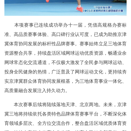
本项赛事已连续成功举办十一届，凭借高规格办赛标
准、高品质赛事体验、高口碑行业认可度，已成为助推京津
冀体育协同发展的标杆性品牌赛事。赛事始终立足三地体育
资源整合共享，持续盘活区域网球运动优质资源，畅通业余
网球常态化交流通道，不仅极大激发了全民参与网球运动、
投身全民健身的热情，广泛普及了网球运动文化，更持续夯
实京津冀群众体育协同发展根基，为三地体育事业一体化、
高质量融合发展注入持久动力。
本次赛事后续将陆续落地天津、北京两地。未来，京津
冀三地将持续依托各类特色品牌体育赛事平台，不断深化体
育领域多层次、全方位交流合作，整合盘活区域优质体育资