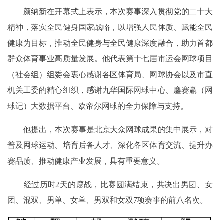
颜纳新在开幕式上表示，本次赛事深入贯彻党的二十大
精神，落实全民健身国家战略，以增强人民体质、赋能全民
健康为目标，推动全民健身与全民健康深度融合，助力首都
群众体育事业高质量发展。他代表第十七届市运会网球项目
（社会组）组委会衷心感谢各区体育局、网球协会以及市直
机关工委的精心组织，感谢九华国际网球中心、鏖赛赢（网
球记）大数据平台、欧帝尔网球的全力保障与支持。
他提出，本次赛事是北京大众网球成果的集中展示，对
普及网球运动、培育后备人才、深化各区体育交流、提升办
赛品质、推动健康产业发展，具有重要意义。
经过历时2天的鏖战，比赛圆满结束，共决出男团、女
团、混双、男单、女单、男双和女双7项赛事的前八名次。