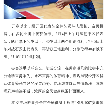
开赛以来，经开区代表队全体队员斗志昂扬、奋勇拼
搏，在多轮比拼中屡获佳绩。7月4日上午对阵朝阳区代表
队，队伍拿下40岁以下、40岁以上两个组别胜利；7月5日上
午对战石景山代表队，再斩获三场胜利，分别取得40岁以下
组、U10组U12组胜利。
参赛选手以球会友、切磋交流，在紧张激烈的比拼中充
分诠释奋勇争先、永不言弃的体育精神，直观展现经开区群
众体育蓬勃向好的发展态势。赛场观赛群众热情高涨，阵阵
喝彩声接连不断，浓厚的全民健身氛围扑面而来。
本次主场赛事是全市全民健身工程与“双奥100”赛事体