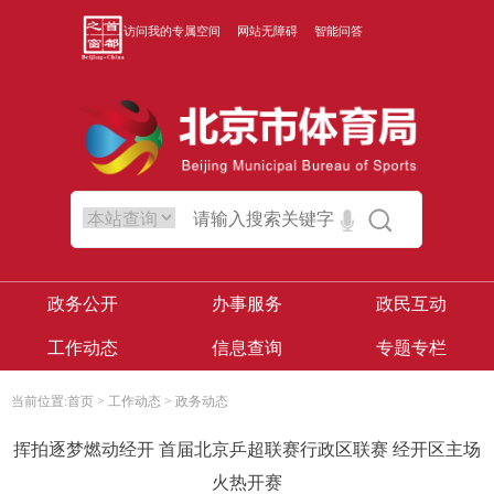
访问我的专属空间
网站无障碍
智能问答
政务公开
办事服务
政民互动
工作动态
信息查询
专题专栏
当前位置:
首页
>
工作动态
>
政务动态
挥拍逐梦燃动经开 首届北京乒超联赛行政区联赛 经开区主场
火热开赛