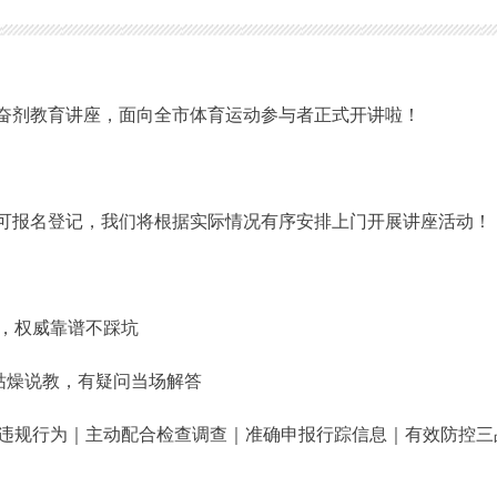
奋剂教育讲座，面向全市体育运动参与者正式开讲啦！
可报名登记，我们将根据实际情况有序安排上门开展讲座活动！
，权威靠谱不踩坑
燥说教，有疑问当场解答
规行为｜主动配合检查调查｜准确申报行踪信息｜有效防控三