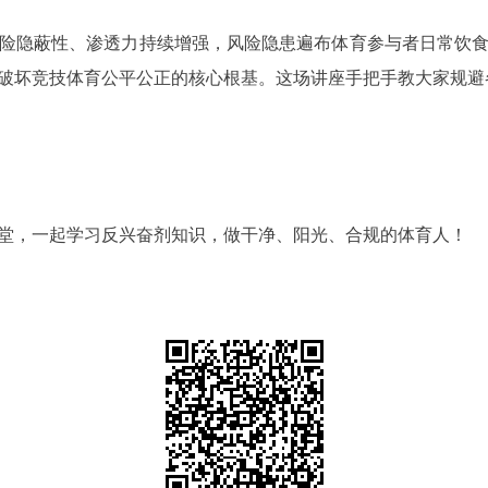
隐蔽性、渗透力持续增强，风险隐患遍布体育参与者日常饮食
破坏竞技体育公平公正的核心根基。这场讲座手把手教大家规避
，一起学习反兴奋剂知识，做干净、阳光、合规的体育人！