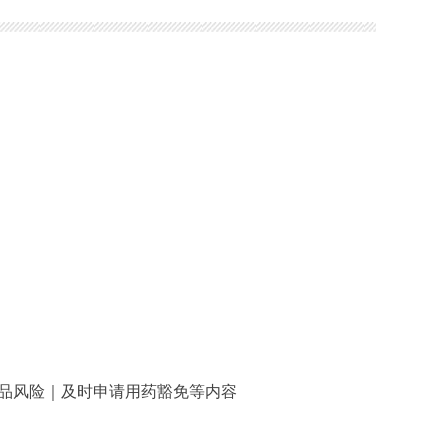
品风险｜及时申请用药豁免等内容