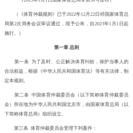
（《体育仲裁规则》已于2022年12月22日经国家体育总
局第2次局务会议审议通过，现予公布，自2023年1月1日起
施行。）
第一章 总则
第一条 为了及时、公正解决体育纠纷，保护当事人的
合法权益，根据《中华人民共和国体育法》等有关法律，制
定本规则。
第二条 中国体育仲裁委员会（以下简称体育仲裁委员
会）所在地为中华人民共和国北京市，由国家体育总局（以
下简称体育总局）组织设立。
第三条 体育仲裁委员会受理下列案件：