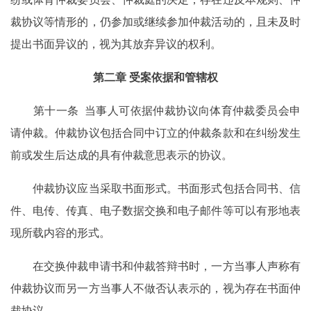
裁协议等情形的，仍参加或继续参加仲裁活动的，且未及时
提出书面异议的，视为其放弃异议的权利。
第二章 受案依据和管辖权
第十一条 当事人可依据仲裁协议向体育仲裁委员会申
请仲裁。仲裁协议包括合同中订立的仲裁条款和在纠纷发生
前或发生后达成的具有仲裁意思表示的协议。
仲裁协议应当采取书面形式。书面形式包括合同书、信
件、电传、传真、电子数据交换和电子邮件等可以有形地表
现所载内容的形式。
在交换仲裁申请书和仲裁答辩书时，一方当事人声称有
仲裁协议而另一方当事人不做否认表示的，视为存在书面仲
裁协议。