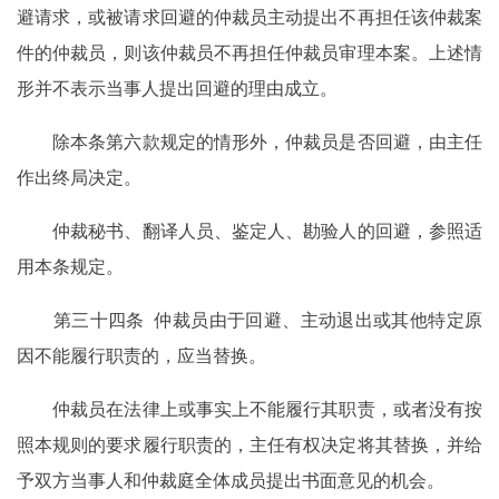
避请求，或被请求回避的仲裁员主动提出不再担任该仲裁案
件的仲裁员，则该仲裁员不再担任仲裁员审理本案。上述情
形并不表示当事人提出回避的理由成立。
除本条第六款规定的情形外，仲裁员是否回避，由主任
作出终局决定。
仲裁秘书、翻译人员、鉴定人、勘验人的回避，参照适
用本条规定。
第三十四条 仲裁员由于回避、主动退出或其他特定原
因不能履行职责的，应当替换。
仲裁员在法律上或事实上不能履行其职责，或者没有按
照本规则的要求履行职责的，主任有权决定将其替换，并给
予双方当事人和仲裁庭全体成员提出书面意见的机会。