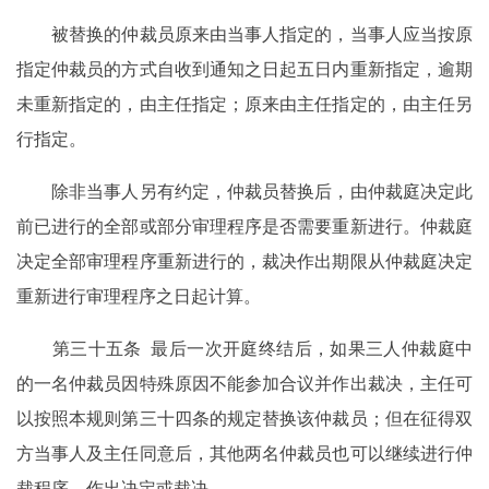
被替换的仲裁员原来由当事人指定的，当事人应当按原
指定仲裁员的方式自收到通知之日起五日内重新指定，逾期
未重新指定的，由主任指定；原来由主任指定的，由主任另
行指定。
除非当事人另有约定，仲裁员替换后，由仲裁庭决定此
前已进行的全部或部分审理程序是否需要重新进行。仲裁庭
决定全部审理程序重新进行的，裁决作出期限从仲裁庭决定
重新进行审理程序之日起计算。
第三十五条 最后一次开庭终结后，如果三人仲裁庭中
的一名仲裁员因特殊原因不能参加合议并作出裁决，主任可
以按照本规则第三十四条的规定替换该仲裁员；但在征得双
方当事人及主任同意后，其他两名仲裁员也可以继续进行仲
裁程序，作出决定或裁决。