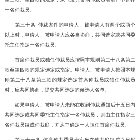
一名仲裁员。
第三十条 仲裁案件的申请人、被申请人有两个或两个
以上时，申请人、被申请人应各自协商，共同选定或共同委
托主任指定一名仲裁员。
首席仲裁员或独任仲裁员应按照本规则第二十八条第二
款至第四款的规定选定或指定。申请人、被申请人按照本规
则第二十八条第三款的规定选定首席仲裁员或独任仲裁员
时，应共同协商，提交共同选定的候选人名单。
如果申请人、被申请人未能在收到仲裁通知后十五日内
共同选定或共同委托主任指定一名仲裁员，则由主任指定三
名仲裁员组成仲裁庭，并从中确定一人担任首席仲裁员。
第三十一条 体育仲裁委员会应当在仲裁庭组成之日起