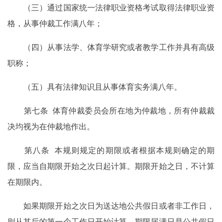
（三）通过国家统一法律职业资格考试取得法律职业资
格，从事仲裁工作满八年；
（四）从事法学、体育学研究或者教学工作并具有高级
职称；
（五）具有法律知识且从事体育实务满八年。
第七条 体育仲裁委员会所在地为仲裁地，所有仲裁裁
决均视为在仲裁地作出。
第八条 本规则规定的期限或者根据本规则确定的期
限，应当自期限开始之次日起计算。期限开始之日，不计算
在期限内。
如果期限开始之次日为送达地公共假日或者非工作日，
则从其后的第一个工作日开始计算。期限届满日是公共假日