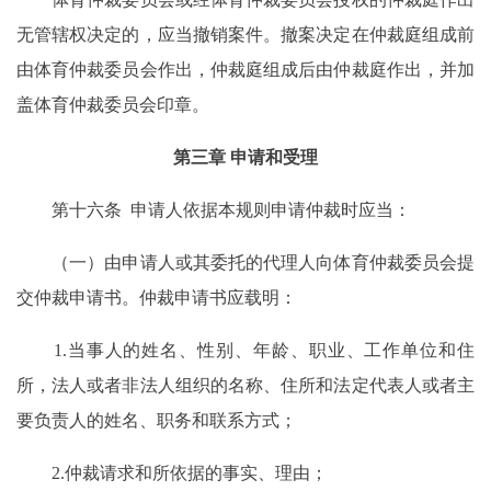
无管辖权决定的，应当撤销案件。撤案决定在仲裁庭组成前
由体育仲裁委员会作出，仲裁庭组成后由仲裁庭作出，并加
盖体育仲裁委员会印章。
第三章 申请和受理
第十六条 申请人依据本规则申请仲裁时应当：
（一）由申请人或其委托的代理人向体育仲裁委员会提
交仲裁申请书。仲裁申请书应载明：
1.当事人的姓名、性别、年龄、职业、工作单位和住
所，法人或者非法人组织的名称、住所和法定代表人或者主
要负责人的姓名、职务和联系方式；
2.仲裁请求和所依据的事实、理由；