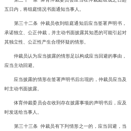
五日内，将组庭情况书面通知当事人。
第三十二条 仲裁员收到组庭通知后应当签署声明书，
承诺独立、公正仲裁，并主动书面披露其知悉的可能引起对
其独立性、公正性产生合理怀疑的情形。
仲裁员认为应当披露的情形足以构成应当回避的事由，
应当主动回避。
应当披露的情形在签署声明书后出现的，仲裁员应当及
时主动书面披露。
体育仲裁委员会在收到存在披露事项的声明书后，应及
时发送给当事人。
第三十三条 仲裁员有下列情形之一的，应当回避，当