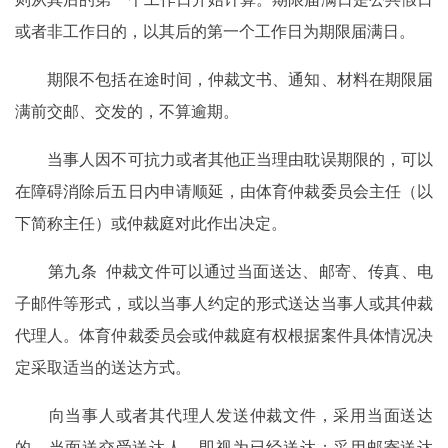
或者非工作日的，以其后的第一个工作日为期限届满日。
期限不包括在途时间，仲裁文书、通知、材料在期限届
满前交邮、交发的，不算逾期。
当事人因不可抗力或者其他正当理由耽误期限的，可以
在障碍消除后五日内申请顺延，由体育仲裁委员会主任（以
下简称主任）或仲裁庭对此作出决定。
第九条 仲裁文件可以通过当面送达、邮寄、传真、电
子邮件等形式，或以当事人约定的形式送达当事人或其仲裁
代理人。体育仲裁委员会或仲裁庭有权根据案件具体情况决
定采取适当的送达方式。
向当事人或者其代理人发送仲裁文件，采用当面送达
的，当面送交受送达人，即视为已经送达；采用邮寄送达