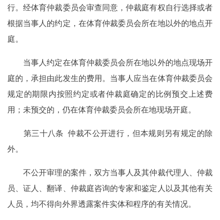
行。经体育仲裁委员会审查同意，仲裁庭有权自行选择或者
根据当事人的约定，在体育仲裁委员会所在地以外的地点开
庭。
当事人约定在体育仲裁委员会所在地以外的地点现场开
庭的，承担由此发生的费用。当事人应当在体育仲裁委员会
规定的期限内按照约定或者仲裁庭确定的比例预交上述费
用；未预交的，仍在体育仲裁委员会所在地现场开庭。
第三十八条 仲裁不公开进行，但本规则另有规定的除
外。
不公开审理的案件，双方当事人及其仲裁代理人、仲裁
员、证人、翻译、仲裁庭咨询的专家和鉴定人以及其他有关
人员，均不得向外界透露案件实体和程序的有关情况。