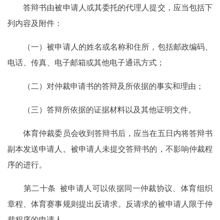
答辩书由被申请人或其委托的代理人提交，应当包括下
列内容及附件：
（一）被申请人的姓名或名称和住所，包括邮政编码、
电话、传真、电子邮箱或其他电子通讯方式；
（二）对仲裁申请书的答辩及所依据的事实和理由；
（三）答辩所依据的证据材料以及其他证明文件。
体育仲裁委员会收到答辩书后，应当在五日内将答辩书
副本发送申请人。被申请人未提交答辩书的，不影响仲裁程
序的进行。
第二十条 被申请人可以依据同一仲裁协议、体育组织
章程、体育赛事规则提出反请求。反请求的被申请人限于仲
裁程序的申请人。