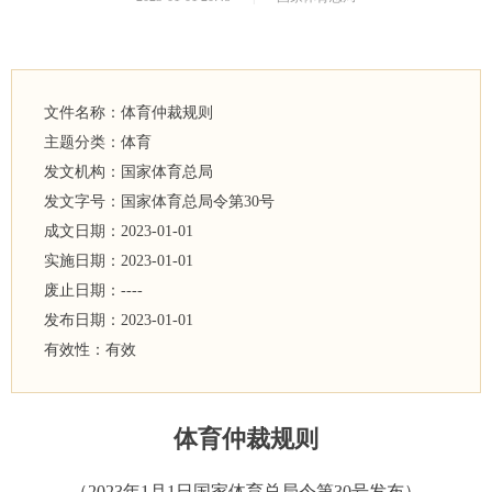
文件名称：体育仲裁规则
主题分类：
体育
发文机构：
国家体育总局
发文字号：
国家体育总局令
第30号
成文日期：
2023-01-01
实施日期：
2023-01-01
废止日期：
----
发布日期：
2023-01-01
有效性：
有效
体育仲裁规则
（2023年1月1日国家体育总局令第30号发布）