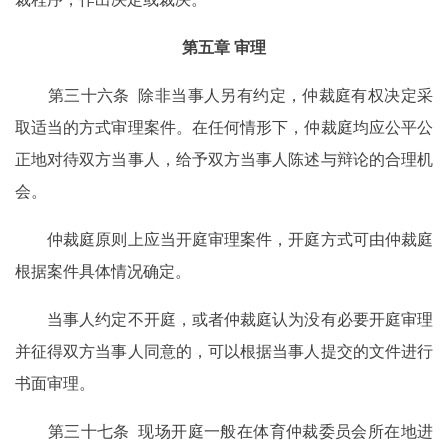
第五章 审理
第三十六条 除非当事人另有约定，仲裁庭有权决定采
取适当的方式审理案件。在任何情形下，仲裁庭均应公平公
正地对待双方当事人，给予双方当事人陈述与辩论的合理机
会。
仲裁庭原则上应当开庭审理案件，开庭方式可由仲裁庭
根据案件具体情况确定。
当事人约定不开庭，或者仲裁庭认为没有必要开庭审理
并征得双方当事人同意的，可以根据当事人提交的文件进行
书面审理。
第三十七条 现场开庭一般在体育仲裁委员会所在地进