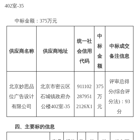
402室-35
中标金额：375万元
中
统一社
标
中标成交
供应商名称
供应商地址
会信用
金
备注信息
代码
额
评审总得
北京妙思品
北京市密云区
911102
375
分(综合评
位广告设计
石城镇政府办
287951
万
分法)：93
有限公司
公楼402室-35
2126X1
元
分
四、主要标的信息