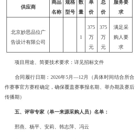
商品
规格
数
单
总
服务要
供应商
名称
型号
量
价
价
求
375
375
满足采
北京妙思品位广
1
万
万
购人要
告设计有限公司
元
元
求
项目用途、简要技术要求：详见招标文件
合同履行日期：2026年5月—12月（具体时间结合所合
作赛事官方赛程确定，确保覆盖赛事报名期、举办期及赛后
传播期）
五、评审专家（单一来源采购人员）名单：
邢燕、杨平、安莉、韩志萍、冯云