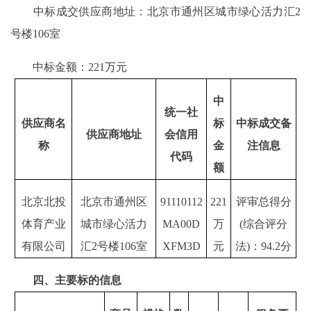
中标成交供应商地址：北京市通州区城市绿心活力汇2
号楼106室
中标金额：221万元
中
统一社
供应商名
标
中标成交备
供应商地址
会信用
称
金
注信息
代码
额
北京北投
北京市通州区
91110112
221
评审总得分
体育产业
城市绿心活力
MA00D
万
(综合评分
有限公司
汇2号楼106室
XFM3D
元
法)：94.2分
四、主要标的信息