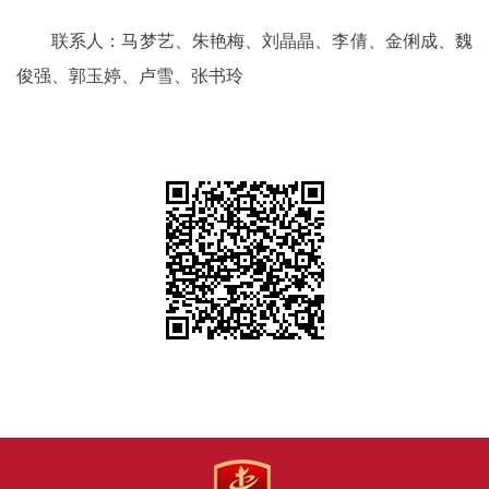
联系人：马梦艺、朱艳梅、刘晶晶、李倩、金俐成、魏
俊强、郭玉婷、卢雪、张书玲