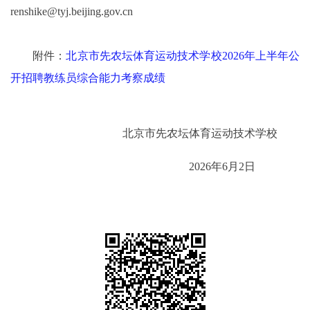
renshike@tyj.beijing.gov.cn
附件：
北京市先农坛体育运动技术学校2026年上半年公
开招聘教练员综合能力考察成绩
北京市先农坛体育运动技术学校
2026年6月2日