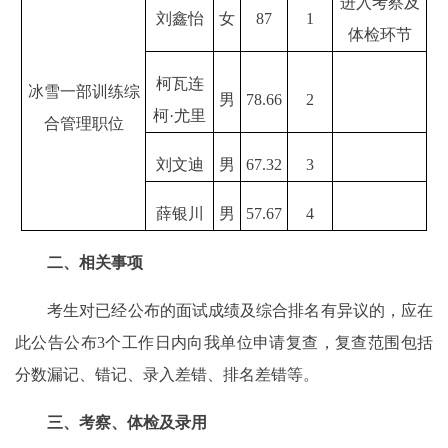
进入考察及
刘鑫怡
女
87
1
体检环节
柯瓦连
冰雪一部训练综
男
78.66
2
柯·尤里
合管理职位
刘文迪
男
67.32
3
薛银川
男
57.67
4
二、相关事项
考生对已经公布的面试成绩及综合排名有异议的，应在
此公告公布3个工作日内向我单位申请复查，复查范围包括
分数漏记、错记、录入差错、排名差错等。
三、考察、体检及录用