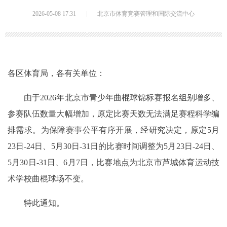
2026-05-08 17:31
|
北京市体育竞赛管理和国际交流中心
各区体育局，各有关单位：
由于2026年北京市青少年曲棍球锦标赛报名组别增多、
参赛队伍数量大幅增加，原定比赛天数无法满足赛程科学编
排需求。为保障赛事公平有序开展，经研究决定，原定5月
23日-24日、5月30日-31日的比赛时间调整为5月23日-24日、
5月30日-31日、6月7日，比赛地点为北京市芦城体育运动技
术学校曲棍球场不变。
特此通知。