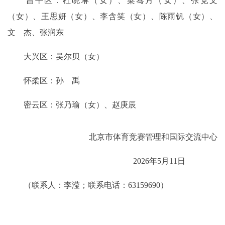
昌平区：杜晓琳（女）、梁骞月（女）、张竞文
（女）、王思妍（女）、李含笑（女）、陈雨钒（女）、
文 杰、张润东
大兴区：吴尔贝（女）
怀柔区：孙 禹
密云区：张乃瑜（女）、赵庚辰
北京市体育竞赛管理和国际交流中心
2026年5月11日
（联系人：李滢；联系电话：63159690）