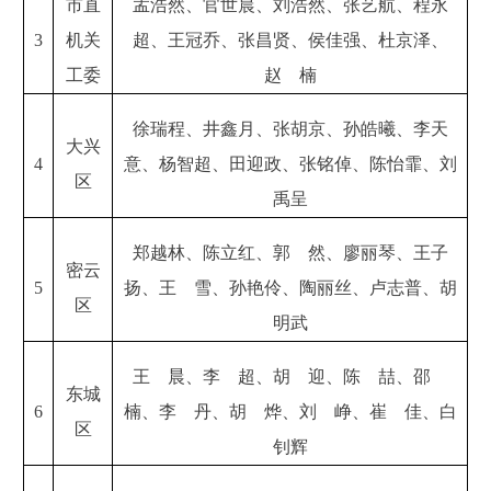
市直
孟浩然、官世晨、刘浩然、张艺航、程永
3
机关
超、王冠乔、张昌贤、侯佳强、杜京泽、
工委
赵 楠
徐瑞程、井鑫月、张胡京、孙皓曦、李天
大兴
4
意、杨智超、田迎政、张铭倬、陈怡霏、刘
区
禹呈
郑越林、陈立红、郭 然、廖丽琴、王子
密云
5
扬、王 雪、孙艳伶、陶丽丝、卢志普、胡
区
明武
王 晨、李 超、胡 迎、陈 喆、邵
东城
6
楠、李 丹、胡 烨、刘 峥、崔 佳、白
区
钊辉