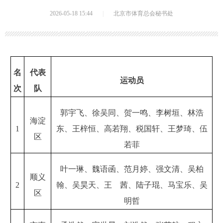
2026-05-18 15:44
|
北京市体育总会秘书处
名
代表
运动员
次
队
郭宇飞、徐吴同、贺一鸣、李树垣、林浩
海淀
1
东、王梓恒、高若翔、税国轩、王梦琦、伍
区
若菲
叶一琳、魏语函、范月婷、强文清、吴柏
顺义
2
翰、吴昊天、王 茜、陆子琨、马宝乐、吴
区
明哲