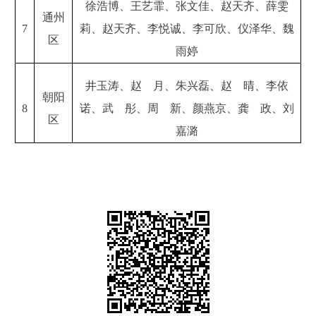
徐浩博、王艺霏、张文佳、赵天齐、薛雯
通州
7
莉、赵天齐、李悦诚、李可欣、仪泽华、魏
区
雨婷
井玉涛、赵 月、朱兴磊、赵 晴、李依
朝阳
8
诺、武 彤、周 新、颜燕京、龚 政、刘
区
嘉潞