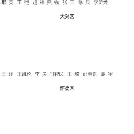
 英 王 熙 赵 祎 熊 锐 张 玉 修 辰 李昕烨
大兴区
 洋 王凯伦 李 昊 闫智民 王 琦 邵明凯 裴 宇
怀柔区