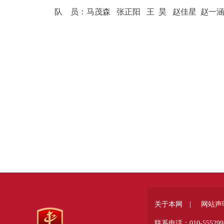
队 员：马茂森 张正阳 王 昊 赵佳星 赵一涵 王
关于本网 |
网站声
联系电话：010-555299