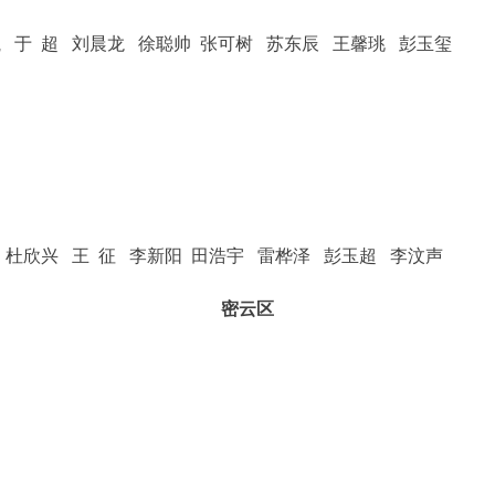
于 超 刘晨龙 徐聪帅 张可树 苏东辰 王馨珧 彭玉玺
杜欣兴 王 征 李新阳 田浩宇 雷桦泽 彭玉超 李汶声
密云区