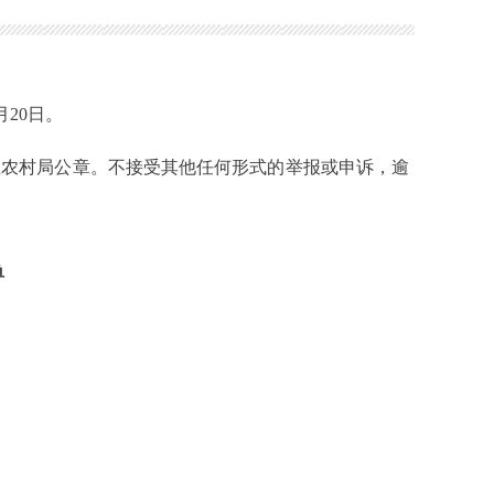
20日。
农村局公章。不接受其他任何形式的举报或申诉，逾
单