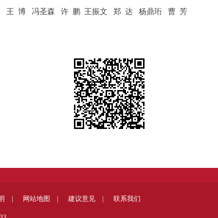
 博 冯圣森 许 鹏 王振文 郑 达 杨鼎珩 曹 芳
明 |
网站地图 |
建议意见 |
联系我们
33