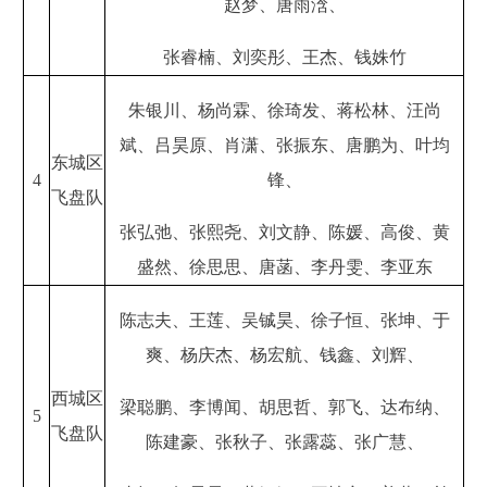
赵梦、唐雨浛、
张睿楠、刘奕彤、王杰、钱姝竹
朱银川、杨尚霖、徐琦发、蒋松林、汪尚
斌、吕昊原、肖潇、张振东、唐鹏为、叶均
东城区
4
锋、
飞盘队
张弘弛、张熙尧、刘文静、陈媛、高俊、黄
盛然、徐思思、唐菡、李丹雯、李亚东
陈志夫、王莲、吴铖昊、徐子恒、张坤、于
爽、杨庆杰、杨宏航、钱鑫、刘辉、
西城区
梁聪鹏、李博闻、胡思哲、郭飞、达布纳、
5
飞盘队
陈建豪、张秋子、张露蕊、张广慧、