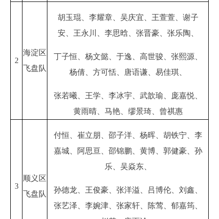
胡玉琨、李耀章、吴庆宜、王萱萱、谢子
安、王永川、李思晗、张晋豪、张乐陶、
海淀区
丁子恒、杨文懿、于逸、高世骏、张熙源、
2
飞盘队
杨倩、方可恬、唐语谦、易佳琪、
张若曦、王学、李冰宇、武歆瑜、庞嘉悦、
黄雨晴、马艳、缪景琦、曾祺惠
付恒、崔立朋、邵子洋、杨晖、胡铁宁、李
嘉城、阿思亘、邵锦鹏、黄博、郭健豪、孙
乐、吴焱东、
顺义区
3
孙德龙、王俊豪、张洋溢、吕博伦、刘鑫、
飞盘队
张艺泽、李婉津、张家轩、陈莺、郁嘉筠、