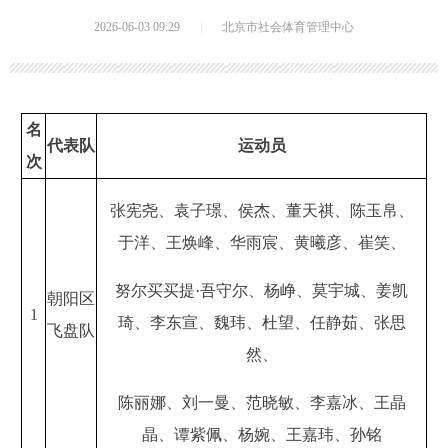
2026-06-03 09:29
|
北京市社会体育管理中心
名
代表队
运动员
次
张宪尧、袁子璟、侯杰、董天祺、陈玉帛、
于洋、王焕峰、华雨宸、黄曦彦、崔笑、
努尔买买提·吾守尔、杨峥、莫宇城、姜凯
朝阳区
1
琦、李东宣、魏玮、杜望、任静茹、张思
飞盘队
然、
陈丽娜、刘一曼、范晓敏、李嘉冰、王晶
晶、谭紫佩、杨婉、王嘉玮、孙铭