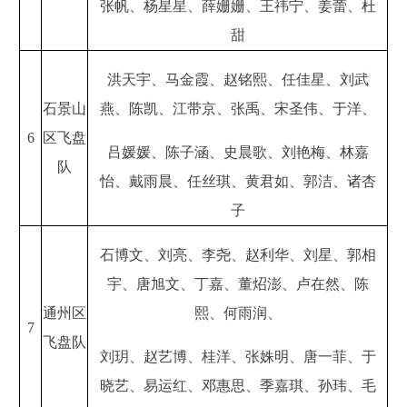
张帆、杨星星、薛姗姗、王祎宁、姜蕾、杜
甜
洪天宇、马金霞、赵铭熙、任佳星、刘武
石景山
燕、陈凯、江带京、张禹、宋圣伟、于洋、
6
区飞盘
吕媛媛、陈子涵、史晨歌、刘艳梅、林嘉
队
怡、戴雨晨、任丝琪、黄君如、郭洁、诸杏
子
石博文、刘亮、李尧、赵利华、刘星、郭相
宇、唐旭文、丁嘉、董炤澎、卢在然、陈
通州区
熙、何雨润、
7
飞盘队
刘玥、赵艺博、桂洋、张姝明、唐一菲、于
晓艺、易运红、邓惠思、季嘉琪、孙玮、毛