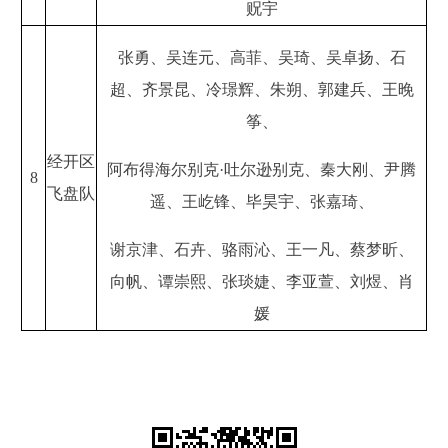
贶宇
张勇、吴连元、高菲、吴琦、吴卓扬、石
超、齐景昆、冷璟辉、朱朔、郭建兵、王晚
筝、
经开区
阿布得海尔别克·吐尔逊别克、秦大刚、尹腾
8
飞盘队
遥、王屹锋、毕昊宇、张嘉琦、
谢京津、石卉、骆雨沁、王一凡、蔡梦昕、
向帆、谭崇熙、张琰婕、李亚萱、刘煜、肖
媛