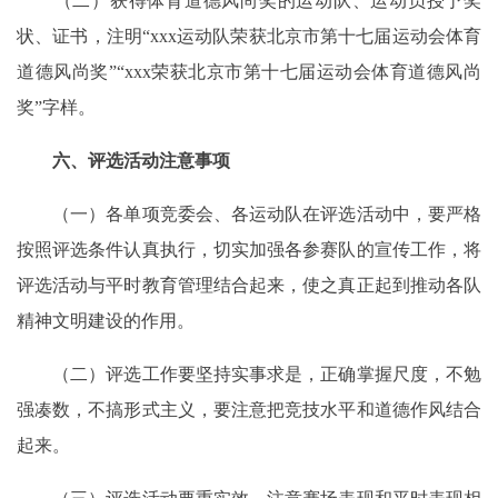
（二）获得体育道德风尚奖的运动队、运动员授予奖
状、证书，注明“xxx运动队荣获北京市第十七届运动会体育
道德风尚奖”“xxx荣获北京市第十七届运动会体育道德风尚
奖”字样。
六、评选活动注意事项
（一）各单项竞委会、各运动队在评选活动中，要严格
按照评选条件认真执行，切实加强各参赛队的宣传工作，将
评选活动与平时教育管理结合起来，使之真正起到推动各队
精神文明建设的作用。
（二）评选工作要坚持实事求是，正确掌握尺度，不勉
强凑数，不搞形式主义，要注意把竞技水平和道德作风结合
起来。