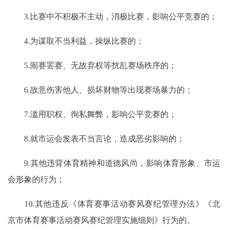
3.比赛中不积极不主动，消极比赛，影响公平竞赛的；
4.为谋取不当利益，操纵比赛的；
5.闹赛罢赛、无故弃权等扰乱赛场秩序的；
6.故意伤害他人、损坏财物等出现赛场暴力的；
7.滥用职权、徇私舞弊，影响公平竞赛的；
8.就市运会发表不当言论，造成恶劣影响的；
9.其他违背体育精神和道德风尚，影响体育形象、市运
会形象的行为；
10.其他违反《体育赛事活动赛风赛纪管理办法》《北
京市体育赛事活动赛风赛纪管理实施细则》行为的。