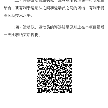
（三）评选活动要重实效，注意赛场表现和平时表现相
结合，要有利于运动队之间和运动员之间的团结，有利于提
高运动技术水平。
（四）运动队、运动员的评选结果原则上在本项目最后
一天比赛结束后揭晓。