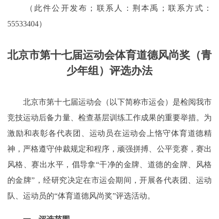
（此件公开发布；联系人：荆本禹；联系方式：
55533404）
北京市第十七届运动会体育道德风尚奖（青
少年组）评选办法
北京市第十七届运动会（以下简称市运会）是检阅我市
竞技运动后备力量、检查基层训练工作成果的重要举措。为
激励和表彰各代表团、运动员在运动会上恪守体育道德精
神，严格遵守仲裁规定和程序，顽强拼搏、公平竞赛，赛出
风格、赛出水平，倡导拿“干净的金牌、道德的金牌、风格
的金牌”，经研究决定在市运会期间，开展各代表团、运动
队、运动员的“体育道德风尚奖”评选活动。