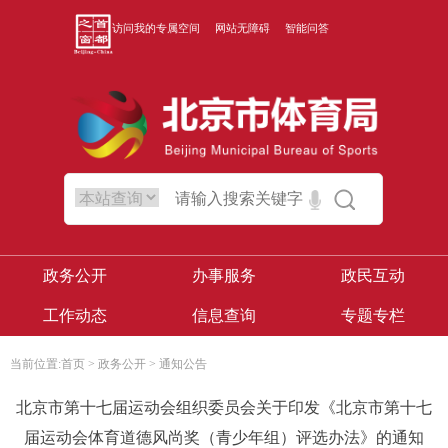
访问我的专属空间
网站无障碍
智能问答
政务公开
办事服务
政民互动
工作动态
信息查询
专题专栏
当前位置:
首页
>
政务公开
>
通知公告
北京市第十七届运动会组织委员会关于印发《北京市第十七
届运动会体育道德风尚奖（青少年组）评选办法》的通知