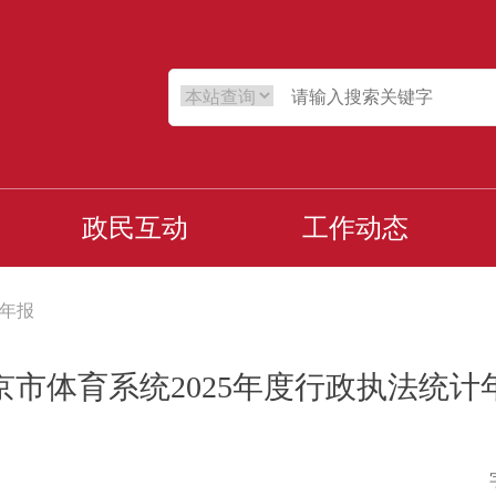
政民互动
工作动态
年报
京市体育系统2025年度行政执法统计