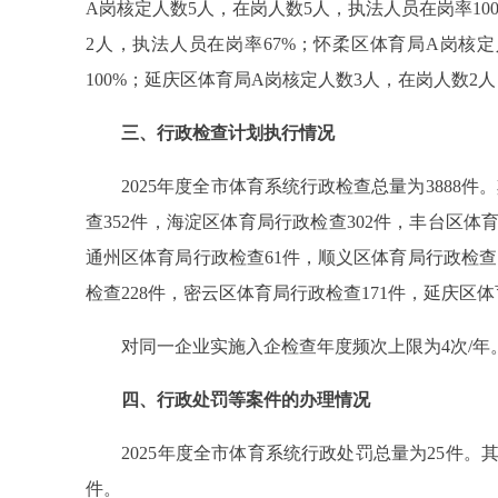
A岗核定人数5人，在岗人数5人，执法人员在岗率10
2人，执法人员在岗率67%；怀柔区体育局A岗核定
100%；延庆区体育局A岗核定人数3人，在岗人数2人
三、行政检查计划执行情况
2025年度全市体育系统行政检查总量为3888件。
查352件，海淀区体育局行政检查302件，丰台区体
通州区体育局行政检查61件，顺义区体育局行政检查
检查228件，密云区体育局行政检查171件，延庆区体
对同一企业实施入企检查年度频次上限为4次/年
四、行政处罚等案件的办理情况
2025年度全市体育系统行政处罚总量为25件。其
件。