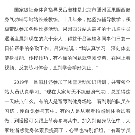
国家级社会体育指导员吕淑桂是北京市通州区果园西健
身气功辅导站站长兼教练。十几年来，她坚持辅导教学，积
极带队参加各种比赛活动。果园西分站从最初的十几名学员
逐渐发展到现在的六十余人，得益于吕淑桂和同事们日复一
日传帮带的辛勤工作。吕淑桂说：“我认真学习、深刻体会
健身技能、传授技巧，有不懂的问题就查阅资料、在网上看
视频、反复练习体会，直到学会学好为止。”
2019年，吕淑桂还参加了冰雪运动知识培训，并带领全
站人员认真学习。“现在大家每天不练健身气功，总觉得这
一天缺点什么。有的人是遛弯到健身场地，看到别的队员在
习练，便自觉参与其中。有的人是从观看拍照到体验试着
做，到慢慢可以跟上节奏参与其中。加入到健身队伍中，大
家逐渐感觉身体素质提高了，心里也特别舒坦。“有新学员