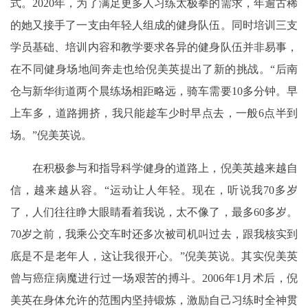
式。2020年，为了满足更多人习练太极拳的需求，年逾古稀
的她又接手了一支由年轻人组成的健身队伍。同时培训三支
学员基础、培训内容和教学要求各异的健身队伍并非易事，
在不同健身场地间奔走也给倪美英提出了新的挑战。“后南
仓与新华街道两个晨练场相距略远，骑车需要10多分钟。早
上车多，道路拥挤，我只能趁车少时早点去，一般6点半到
场。”倪美英说。
在积极参与和指导科学健身的道路上，倪美英越来越自
信，越来越从容。“运动让人年轻。现在，听说我70多岁
了，人们往往睁大眼睛看着我说，太不像了，最多60多岁。
70岁之前，我乘公交车时还多次被司机叫过去，跟我核实到
底是不是老年人，这让我很开心。”倪美英说。其实倪美英
曾与癌症病魔进行过一场艰苦的搏斗。2006年1月术后，倪
美英在身体允许的范围内坚持锻炼，激励自己习练时全神贯