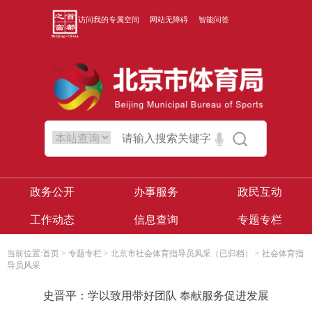
访问我的专属空间
网站无障碍
智能问答
政务公开
办事服务
政民互动
工作动态
信息查询
专题专栏
当前位置:
首页
>
专题专栏
>
北京市社会体育指导员风采（已归档）
>
社会体育指
导员风采
史晋平：学以致用带好团队 奉献服务促进发展