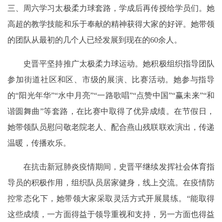
三、周六学习太极柔力球套路，学成后再传授给学员们。她
高超的教学技能和乐于奉献的精神获得大家的好评。她带领
的团队从最初的几个人已经发展到现在的60余人。
史晋平坚持推广太极柔力球运动。她积极组织指导团队
参加街道社区和区、市级的展演、比赛活动。她参与指导
的“阳光年华”“水中月亮”“一路歌唱”“点赞中国”“赢未来”“和
谐圆舞曲”等套路，在比赛中取得了优异成绩。在节假日，
她带领队员慰问敬老院老人、配合燕山残联联欢演出，传递
温暖，传播欢乐。
在抗击新冠肺炎疫情期间，史晋平继续发挥社会体育指
导员的积极作用，组织队员居家健身，线上交流。在疫情防
控常态化下，她带领大家采取灵活方式开展晨练。“能取得
这些成绩，一方面得益于领导重视和支持，另一方面也得益