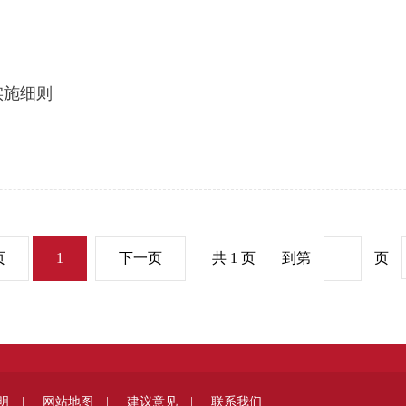
实施细则
页
1
下一页
共 1 页
到第
页
明 |
网站地图 |
建议意见 |
联系我们