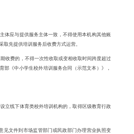
主体应与提供服务主体一致，不得使用本机构其他账
采取先提供培训服务后收费方式运营。
周期收费的，不得一次性收取或变相收取时间跨度超过
教育部《中小学生校外培训服务合同（示范文本）》，
设立线下体育类校外培训机构的，取得区级教育行政
意见文件到市场监管部门或民政部门办理营业执照变