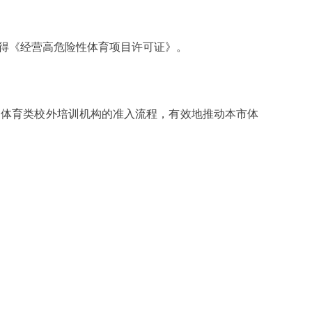
得《经营高危险性体育项目许可证》。
体育类校外培训机构的准入流程，有效地推动本市体