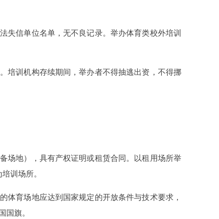
法失信单位名单，无不良记录。举办体育类校外培训
。培训机构存续期间，举办者不得抽逃出资，不得挪
备场地），具有产权证明或租赁合同。以租用场所举
为培训场所。
的体育场地应达到国家规定的开放条件与技术要求，
国国旗。