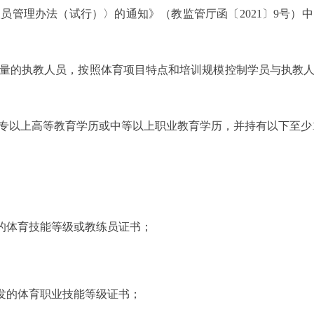
员管理办法（试行）〉的通知》（教监管厅函〔2021〕9号）
的执教人员，按照体育项目特点和培训规模控制学员与执教人
以上高等教育学历或中等以上职业教育学历，并持有以下至少
的体育技能等级或教练员证书；
发的体育职业技能等级证书；