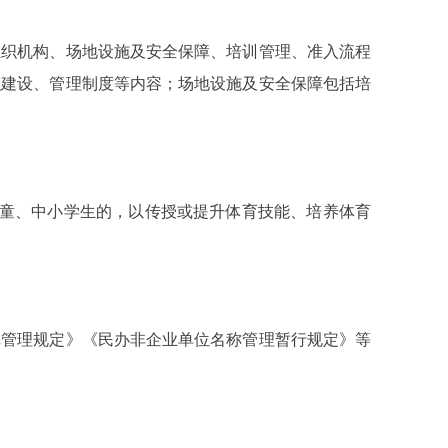
织机构、场地设施及安全保障、培训管理、准入流程
织建设、管理制度等内容；场地设施及安全保障包括培
童、中小学生的，以传授或提升体育技能、培养体育
管理规定》《民办非企业单位名称管理暂行规定》等