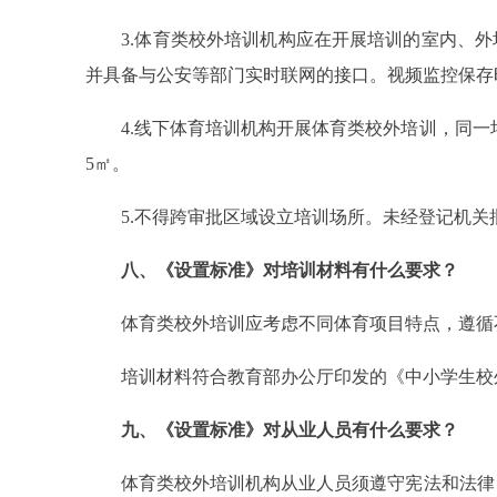
3.体育类校外培训机构应在开展培训的室内、外
并具备与公安等部门实时联网的接口。视频监控保存
4.线下体育培训机构开展体育类校外培训，同一培
5㎡。
5.不得跨审批区域设立培训场所。未经登记机关
八、《设置标准》对培训材料有什么要求？
体育类校外培训应考虑不同体育项目特点，遵循不
培训材料符合教育部办公厅印发的《中小学生校外培
九、《设置标准》对从业人员有什么要求？
体育类校外培训机构从业人员须遵守宪法和法律，