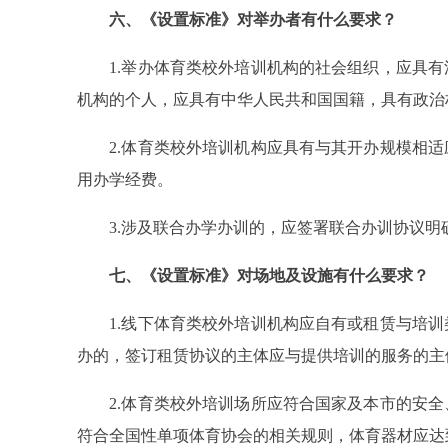
六、《设置标准》对举办者有什么要求？
1.举办体育类校外培训机构的社会组织，应具有
机构的个人，应具有中华人民共和国国籍，具有政治
2.体育类校外培训机构应具有与其开办规模相适
用办学经费。
3.涉及联合办学办训的，应签署联合办训协议明
七、《设置标准》对场地及设施有什么要求？
1.线下体育类校外培训机构应自有或租赁与培训
办的，签订租赁协议的主体应与提供培训的服务的主
2.体育类校外培训场所应符合国家及本市的安全
符合全国性单项体育协会的相关规则，体育器材应达