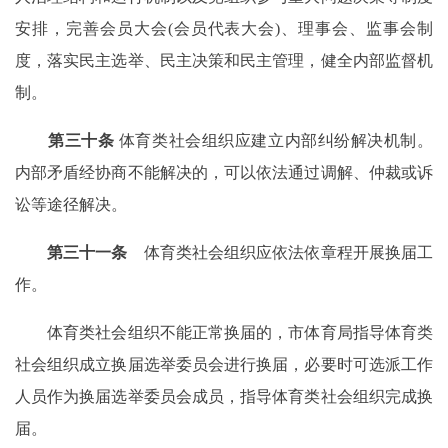
安排，完善会员大会(会员代表大会)、理事会、监事会制
度，落实民主选举、民主决策和民主管理，健全内部监督机
制。
第三十条
体育类社会组织应建立内部纠纷解决机制。
内部矛盾经协商不能解决的，可以依法通过调解、仲裁或诉
讼等途径解决。
第三十一条
体育类社会组织应依法依章程开展换届工
作。
体育类社会组织不能正常换届的，市体育局指导体育类
社会组织成立换届选举委员会进行换届，必要时可选派工作
人员作为换届选举委员会成员，指导体育类社会组织完成换
届。