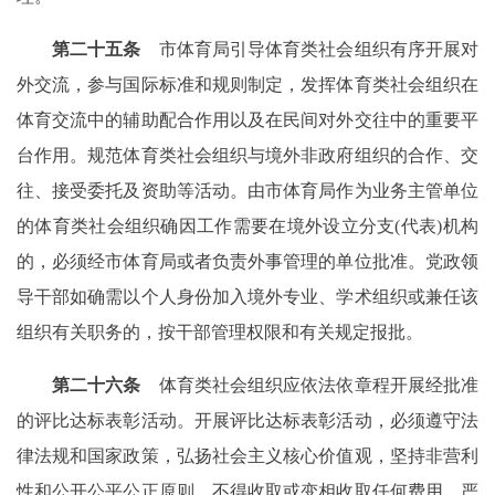
第二十五条
市体育局引导体育类社会组织有序开展对
外交流，参与国际标准和规则制定，发挥体育类社会组织在
体育交流中的辅助配合作用以及在民间对外交往中的重要平
台作用。规范体育类社会组织与境外非政府组织的合作、交
往、接受委托及资助等活动。由市体育局作为业务主管单位
的体育类社会组织确因工作需要在境外设立分支(代表)机构
的，必须经市体育局或者负责外事管理的单位批准。党政领
导干部如确需以个人身份加入境外专业、学术组织或兼任该
组织有关职务的，按干部管理权限和有关规定报批。
第二十六条
体育类社会组织应依法依章程开展经批准
的评比达标表彰活动。开展评比达标表彰活动，必须遵守法
律法规和国家政策，弘扬社会主义核心价值观，坚持非营利
性和公开公平公正原则，不得收取或变相收取任何费用，严