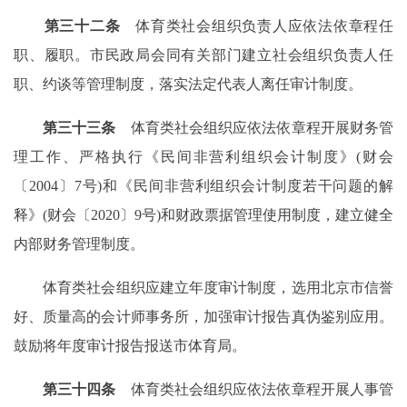
第三十二条
体育类社会组织负责人应依法依章程任
职、履职。市民政局会同有关部门建立社会组织负责人任
职、约谈等管理制度，落实法定代表人离任审计制度。
第三十三条
体育类社会组织应依法依章程开展财务管
理工作、严格执行《民间非营利组织会计制度》(财会
〔2004〕7号)和《民间非营利组织会计制度若干问题的解
释》(财会〔2020〕9号)和财政票据管理使用制度，建立健全
内部财务管理制度。
体育类社会组织应建立年度审计制度，选用北京市信誉
好、质量高的会计师事务所，加强审计报告真伪鉴别应用。
鼓励将年度审计报告报送市体育局。
第三十四条
体育类社会组织应依法依章程开展人事管