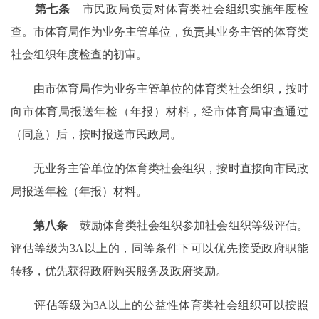
第七条
市民政局负责对体育类社会组织实施年度检
查。市体育局作为业务主管单位，负责其业务主管的体育类
社会组织年度检查的初审。
由市体育局作为业务主管单位的体育类社会组织，按时
向市体育局报送年检（年报）材料，经市体育局审查通过
（同意）后，按时报送市民政局。
无业务主管单位的体育类社会组织，按时直接向市民政
局报送年检（年报）材料。
第八条
鼓励体育类社会组织参加社会组织等级评估。
评估等级为3A以上的，同等条件下可以优先接受政府职能
转移，优先获得政府购买服务及政府奖励。
评估等级为3A以上的公益性体育类社会组织可以按照