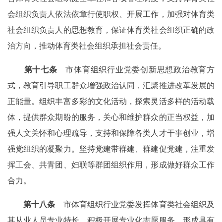
会组织负责人依法依章行使职权、开展工作，加强对体育类
社会组织负责人的思想教育，保证体育类社会组织正确的政
治方向，推动体育类社会组织承担社会责任。
第十七条
市体育组织行业党委创新思想政治教育方
式，教育引导职工群众增强政治认同，汇聚推进改革发展的
正能量。组织丰富多彩的文化活动，探索灵活多样的活动载
体，提供群众期盼的服务，关心和维护群众的正当权益，加
强人文关怀和心理疏导，支持和保障各类人才干事创业，增
强党组织的凝聚力。坚持党建带群建、群建促党建，注重发
挥工会、共青团、妇联等群团组织作用，形成做好群众工作
合力。
第十八条
市体育组织行业党委发挥体育类社会组织及
其从业人员专业特长，积极开展专业化志愿服务，形成具有