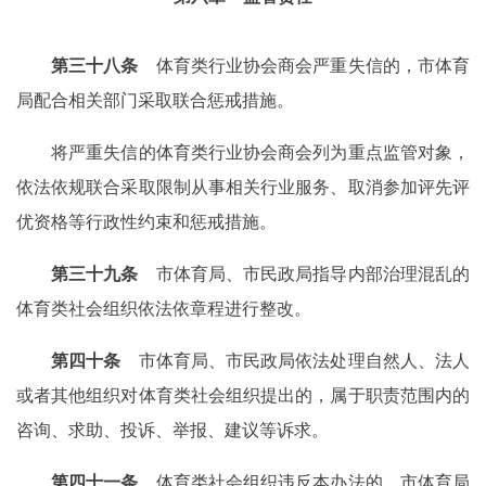
第三十八条
体育类行业协会商会严重失信的，市体育
局配合相关部门采取联合惩戒措施。
将严重失信的体育类行业协会商会列为重点监管对象，
依法依规联合采取限制从事相关行业服务、取消参加评先评
优资格等行政性约束和惩戒措施。
第三十九条
市体育局、市民政局指导内部治理混乱的
体育类社会组织依法依章程进行整改。
第四十条
市体育局、市民政局依法处理自然人、法人
或者其他组织对体育类社会组织提出的，属于职责范围内的
咨询、求助、投诉、举报、建议等诉求。
第四十一条
体育类社会组织违反本办法的，市体育局