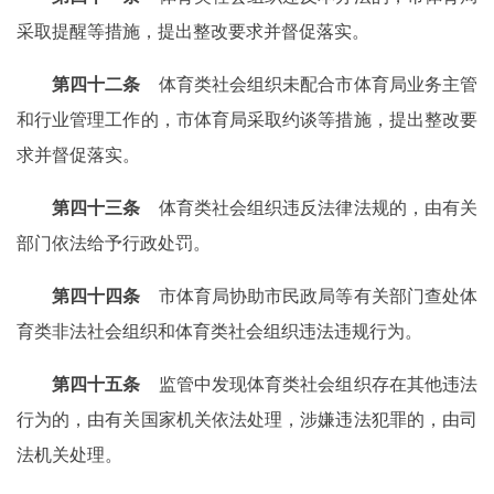
采取提醒等措施，提出整改要求并督促落实。
第四十二条
体育类社会组织未配合市体育局业务主管
和行业管理工作的，市体育局采取约谈等措施，提出整改要
求并督促落实。
第四十三条
体育类社会组织违反法律法规的，由有关
部门依法给予行政处罚。
第四十四条
市体育局协助市民政局等有关部门查处体
育类非法社会组织和体育类社会组织违法违规行为。
第四十五条
监管中发现体育类社会组织存在其他违法
行为的，由有关国家机关依法处理，涉嫌违法犯罪的，由司
法机关处理。