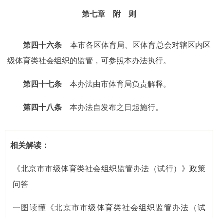
第七章 附 则
第四十六条
本市各区体育局、区体育总会对辖区内区
级体育类社会组织的监管，可参照本办法执行。
第四十七条
本办法由市体育局负责解释。
第四十八条
本办法自发布之日起施行。
相关解读：
《北京市市级体育类社会组织监管办法（试行）》政策
问答
一图读懂《北京市市级体育类社会组织监管办法（试