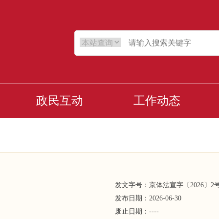
政民互动
工作动态
发文字号：
京体法宣字
〔
2026
〕
2
发布日期：
2026-06-30
废止日期：
----