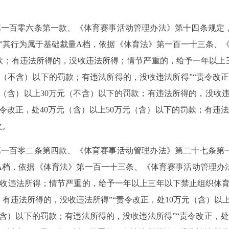
百零六条第一款、《体育赛事活动管理办法》第十四条规定，
”其行为属于基础裁量A档，依据《体育法》第一百一十三条、
款；有违法所得的，没收违法所得；情节严重的，给予一年以上
元（不含）以下的罚款；有违法所得的，没收违法所得”“责令改正
元（含）以上30万元（不含）以下的罚款；有违法所得的，没收违法
令改正，处40万元（含）以上50万元（含）以下的罚款；有
次。
百零二条第四款、《体育赛事活动管理办法》第二十七条第一
A档，依据《体育法》第一百一十三条、《体育赛事活动管理办
收违法所得；情节严重的，给予一年以上三年以下禁止组织体育
；有违法所得的，没收违法所得”“责令改正，处10万元（含）以
（不含）以下的罚款；有违法所得的，没收违法所得”“责令改正，处