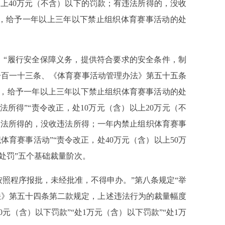
以上40万元（不含）以下的罚款；有违法所得的，没收
的，给予一年以上三年以下禁止组织体育赛事活动的处
“履行安全保障义务，提供符合要求的安全条件，制
一百一十三条、《体育赛事活动管理办法》第五十五条
的，给予一年以上三年以下禁止组织体育赛事活动的处
所得”“责令改正，处10万元（含）以上20万元（不
有违法所得的，没收违法所得；一年内禁止组织体育赛事
育赛事活动”“责令改正，处40万元（含）以上50万
处罚”五个基础裁量阶次。
照程序报批，未经批准，不得申办。”第八条规定“举
法》第五十四条第二款规定，上述违法行为的裁量幅度
元（含）以下罚款”“处1万元（含）以下罚款”“处1万