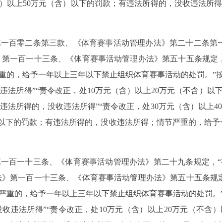
含）以上50万元（含）以下的罚款；有违法所得的，没收违法
百零二条第三款、《体育赛事活动管理办法》第二十二条第一
》第一百一十三条、《体育赛事活动管理办法》第五十五条规定
重的，给予一年以上三年以下禁止组织体育赛事活动的处罚。”按
违法所得”“责令改正，处10万元（含）以上20万元（不含）以
有违法所得的，没收违法所得”“责令改正，处30万元（含）以上
含）以下的罚款；有违法所得的，没收违法所得；情节严重的，给
百一十三条、《体育赛事活动管理办法》第二十九条规定，“
法》第一百一十三条、《体育赛事活动管理办法》第五十五条规
严重的，给予一年以上三年以下禁止组织体育赛事活动的处罚。”
收违法所得”“责令改正，处10万元（含）以上20万元（不含