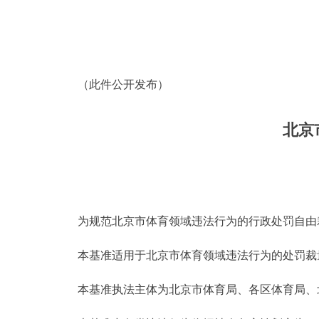
（此件公开发布）
北京
为规范北京市体育领域违法行为的行政处罚自由裁
本基准适用于北京市体育领域违法行为的处罚裁
本基准执法主体为北京市体育局、各区体育局、