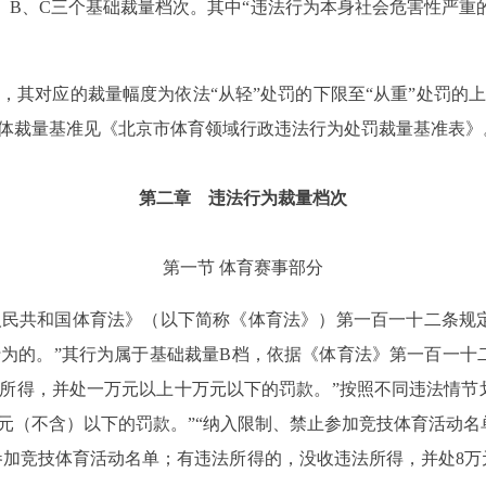
、C三个基础裁量档次。其中“违法行为本身社会危害性严重的”
对应的裁量幅度为依法“从轻”处罚的下限至“从重”处罚的
体裁量基准见《北京市体育领域行政违法行为处罚裁量基准表》
第二章 违法行为裁量档次
第一节 体育赛事部分
共和国体育法》（以下简称《体育法》）第一百一十二条规定
为的。”其行为属于基础裁量B档，依据《体育法》第一百一十
所得，并处一万元以上十万元以下的罚款。”按照不同违法情节
元（不含）以下的罚款。”“纳入限制、禁止参加竞技体育活动
参加竞技体育活动名单；有违法所得的，没收违法所得，并处8万