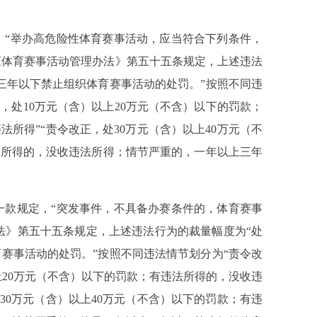
“举办高危险性体育赛事活动，应当符合下列条件，
《体育赛事活动管理办法》第五十五条规定，上述违法
三年以下禁止组织体育赛事活动的处罚。”按照不同违
，处10万元（含）以上20万元（不含）以下的罚款；
所得”“责令改正，处30万元（含）以上40万元（不
违法所得的，没收违法所得；情节严重的，一年以上三年
款规定，“突发事件，不具备办赛条件的，体育赛事
法》第五十五条规定，上述违法行为的裁量幅度为“处
赛事活动的处罚。”按照不同违法情节划分为“责令改
上20万元（不含）以下的罚款；有违法所得的，没收违
30万元（含）以上40万元（不含）以下的罚款；有违