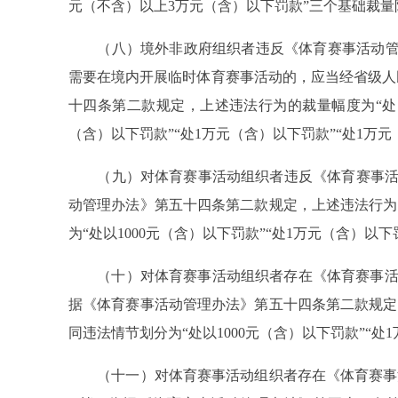
元（不含）以上3万元（含）以下罚款”三个基础裁量
（八）境外非政府组织者违反《体育赛事活动管理
需要在境内开展临时体育赛事活动的，应当经省级人
十四条第二款规定，上述违法行为的裁量幅度为“处
（含）以下罚款”“处1万元（含）以下罚款”“处1万
（九）对体育赛事活动组织者违反《体育赛事活动
动管理办法》第五十四条第二款规定，上述违法行为
为“处以1000元（含）以下罚款”“处1万元（含）以
（十）对体育赛事活动组织者存在《体育赛事活动
据《体育赛事活动管理办法》第五十四条第二款规定
同违法情节划分为“处以1000元（含）以下罚款”“
（十一）对体育赛事活动组织者存在《体育赛事活