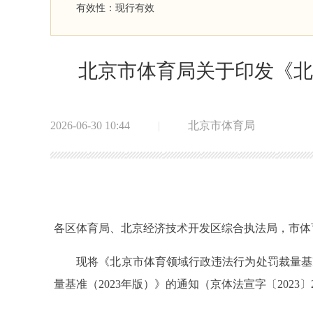
有效性：
现行有效
北京市体育局关于印发《北
2026-06-30 10:44
|
北京市体育局
各区体育局、北京经济技术开发区综合执法局，市体
现将《北京市体育领域行政违法行为处罚裁量基准（
量基准（2023年版）》的通知（京体法宣字〔2023