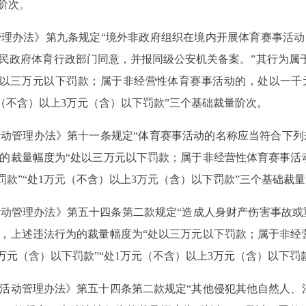
阶次。
办法》第九条规定“境外非政府组织在境内开展体育赛事活动
民政府体育行政部门同意，并报同级公安机关备案。”其行为属
以三万元以下罚款；属于非经营性体育赛事活动的，处以一千元以
元（不含）以上3万元（含）以下罚款”三个基础裁量阶次。
管理办法》第十一条规定“体育赛事活动的名称应当符合下列规
的裁量幅度为“处以三万元以下罚款；属于非经营性体育赛事活
下罚款”“处1万元（不含）以上3万元（含）以下罚款”三个基础裁
管理办法》第五十四条第二款规定“造成人身财产伤害事故或重
，上述违法行为的裁量幅度为“处以三万元以下罚款；属于非经
处1万元（含）以下罚款”“处1万元（不含）以上3万元（含）以下
动管理办法》第五十四条第二款规定“其他侵犯其他自然人、法