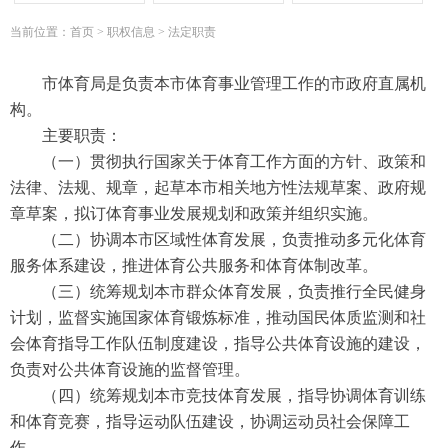
当前位置：
首页
>
职权信息
>
法定职责
市体育局是负责本市体育事业管理工作的市政府直属机
构。
主要职责：
（一）贯彻执行国家关于体育工作方面的方针、政策和
法律、法规、规章，起草本市相关地方性法规草案、政府规
章草案，拟订体育事业发展规划和政策并组织实施。
（二）协调本市区域性体育发展，负责推动多元化体育
服务体系建设，推进体育公共服务和体育体制改革。
（三）统筹规划本市群众体育发展，负责推行全民健身
计划，监督实施国家体育锻炼标准，推动国民体质监测和社
会体育指导工作队伍制度建设，指导公共体育设施的建设，
负责对公共体育设施的监督管理。
（四）统筹规划本市竞技体育发展，指导协调体育训练
和体育竞赛，指导运动队伍建设，协调运动员社会保障工
作。