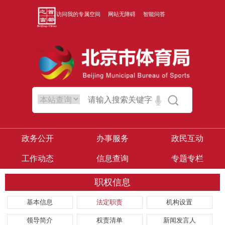
访问我的专属空间
网站无障碍
智能问答
政务公开
办事服务
政民互动
工作动态
信息查询
专题专栏
职权信息
基本信息
法定职责
机构设置
领导简介
权责清单
新闻发言人