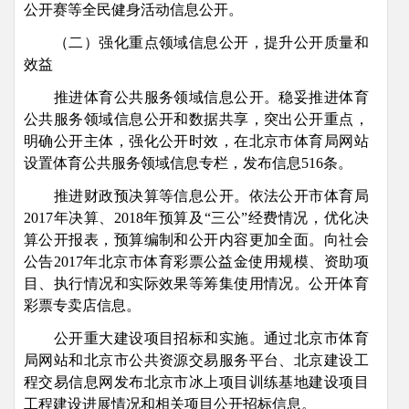
公开赛等全民健身活动信息公开。
（二）强化重点领域信息公开，提升公开质量和
效益
推进体育公共服务领域信息公开。稳妥推进体育
公共服务领域信息公开和数据共享，突出公开重点，
明确公开主体，强化公开时效，在北京市体育局网站
设置体育公共服务领域信息专栏，发布信息516条。
推进财政预决算等信息公开。依法公开市体育局
2017年决算、2018年预算及“三公”经费情况，优化决
算公开报表，预算编制和公开内容更加全面。向社会
公告2017年北京市体育彩票公益金使用规模、资助项
目、执行情况和实际效果等筹集使用情况。公开体育
彩票专卖店信息。
公开重大建设项目招标和实施。通过北京市体育
局网站和北京市公共资源交易服务平台、北京建设工
程交易信息网发布北京市冰上项目训练基地建设项目
工程建设进展情况和相关项目公开招标信息。