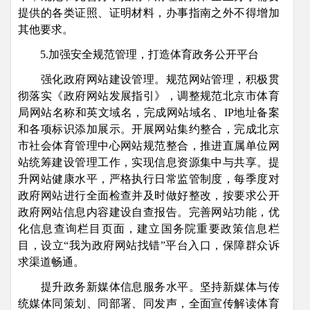
提供的各类证照、证明材料，办事指南之外不得增加
其他要求。
5.加强安全规范管理，打造体育政务公开平台
强化政府网站建设管理。规范网站管理，积极贯
彻落实《政府网站发展指引》，调整规范北京市体育
局网站名称和英文域名，完成网站域名、IP地址备案
和各项标识添加展示。开展网站集约整合，完成北京
市社会体育管理中心网站规范整合，推进直属单位网
站统筹建设管理工作，实现信息资源集中与共享。提
升网站健康水平，严格执行日常监管制度，每季度对
政府网站进行全面检查并及时做好整改，按要求公开
政府网站信息内容建设自查报告。完善网站功能，优
化信息查询栏目页面，建立国务院重要政策信息栏
目，设立“我为政府网站找错”平台入口，保障群众诉
求渠道畅通。
提升政务新媒体信息服务水平。坚持新媒体与传
统媒体同策划、同部署、同发声，全面宣传解读体育