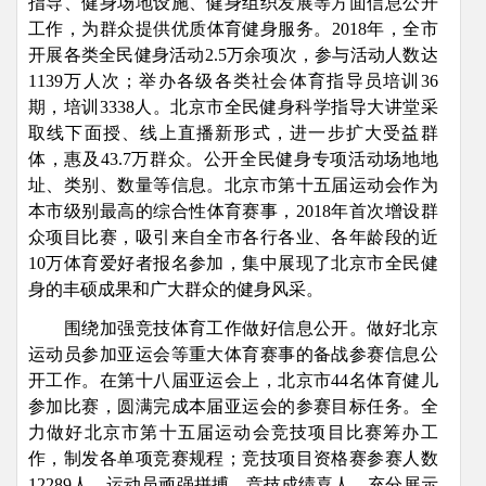
指导、健身场地设施、健身组织发展等方面信息公开
工作，为群众提供优质体育健身服务。2018年，全市
开展各类全民健身活动2.5万余项次，参与活动人数达
1139万人次；举办各级各类社会体育指导员培训36
期，培训3338人。北京市全民健身科学指导大讲堂采
取线下面授、线上直播新形式，进一步扩大受益群
体，惠及43.7万群众。公开全民健身专项活动场地地
址、类别、数量等信息。北京市第十五届运动会作为
本市级别最高的综合性体育赛事，2018年首次增设群
众项目比赛，吸引来自全市各行各业、各年龄段的近
10万体育爱好者报名参加，集中展现了北京市全民健
身的丰硕成果和广大群众的健身风采。
围绕加强竞技体育工作做好信息公开。做好北京
运动员参加亚运会等重大体育赛事的备战参赛信息公
开工作。在第十八届亚运会上，北京市44名体育健儿
参加比赛，圆满完成本届亚运会的参赛目标任务。全
力做好北京市第十五届运动会竞技项目比赛筹办工
作，制发各单项竞赛规程；竞技项目资格赛参赛人数
12289人，运动员顽强拼搏，竞技成绩喜人，充分展示