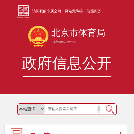
访问我的专属空间
网站无障碍
智能问答
北京市体育局
tyj.beijing.gov.cn
政府信息公开