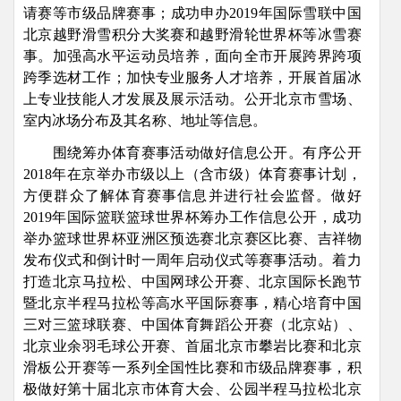
请赛等市级品牌赛事；成功申办2019年国际雪联中国
北京越野滑雪积分大奖赛和越野滑轮世界杯等冰雪赛
事。加强高水平运动员培养，面向全市开展跨界跨项
跨季选材工作；加快专业服务人才培养，开展首届冰
上专业技能人才发展及展示活动。公开北京市雪场、
室内冰场分布及其名称、地址等信息。
围绕筹办体育赛事活动做好信息公开。有序公开
2018年在京举办市级以上（含市级）体育赛事计划，
方便群众了解体育赛事信息并进行社会监督。做好
2019年国际篮联篮球世界杯筹办工作信息公开，成功
举办篮球世界杯亚洲区预选赛北京赛区比赛、吉祥物
发布仪式和倒计时一周年启动仪式等赛事活动。着力
打造北京马拉松、中国网球公开赛、北京国际长跑节
暨北京半程马拉松等高水平国际赛事，精心培育中国
三对三篮球联赛、中国体育舞蹈公开赛（北京站）、
北京业余羽毛球公开赛、首届北京市攀岩比赛和北京
滑板公开赛等一系列全国性比赛和市级品牌赛事，积
极做好第十届北京市体育大会、公园半程马拉松北京