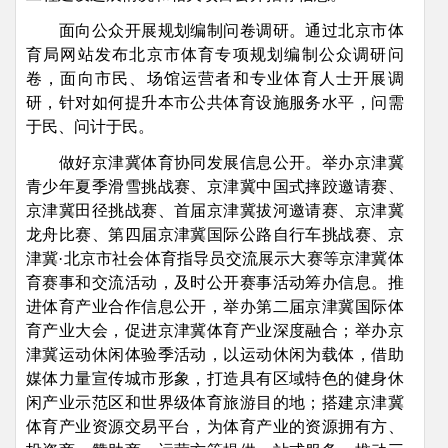
面向公众开展规划编制问卷调研。通过北京市体
育局网站发布北京市体育专项规划编制公众调研问
卷，面向市民、场馆运营者和专业体育人士开展调
研，针对如何提升本市公共体育设施服务水平，问需
于民、问计于民。
做好京津冀体育协同发展信息公开。举办京津冀
青少年夏季滑雪挑战赛、京津冀中国式摔跤邀请赛、
京津冀田径挑战赛、首届京津冀拔河邀请赛、京津冀
龙舟比赛、第四届京津冀国际公路自行车挑战赛、京
津冀·北京市社会体育指导员交流展示大赛等京津冀体
育赛事和交流活动，及时公开赛事活动筹办信息。推
进体育产业合作信息公开，举办第二届京津冀国际体
育产业大会，促进京津冀体育产业深度融合；举办京
津冀运动休闲体验季活动，以运动休闲为载体，借助
媒体力量宣传城市形象，打造具有区域特色的健身休
闲产业示范区和世界级体育旅游目的地；搭建京津冀
体育产业资源交易平台，为体育产业的资源拥有方、