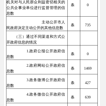
机关对与人民群众利益密切相关的
条
0
公共企事业单位进行监督管理的信
息数
主动公开市人
条
735
民政府决定主动公开的其他信息数
（三）通过不同渠道和方式公
开政府信息的情况
1.政府公报公开政府信
条
0
息数
2.政府网站公开政府信
条
1469
息数
3.政务微博公开政府信
条
427
息数
4.政务微信公开政府信
条
639
息数