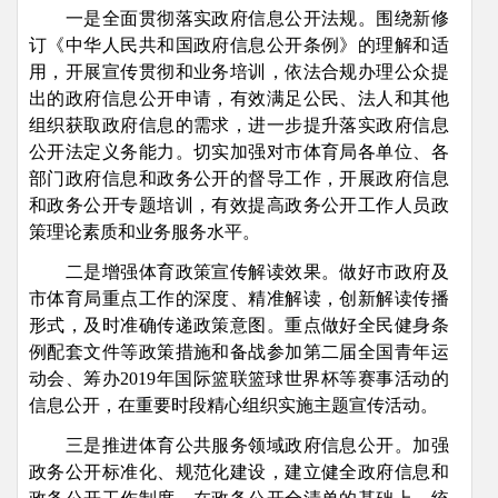
一是全面贯彻落实政府信息公开法规。围绕新修
订《中华人民共和国政府信息公开条例》的理解和适
用，开展宣传贯彻和业务培训，依法合规办理公众提
出的政府信息公开申请，有效满足公民、法人和其他
组织获取政府信息的需求，进一步提升落实政府信息
公开法定义务能力。切实加强对市体育局各单位、各
部门政府信息和政务公开的督导工作，开展政府信息
和政务公开专题培训，有效提高政务公开工作人员政
策理论素质和业务服务水平。
二是增强体育政策宣传解读效果。做好市政府及
市体育局重点工作的深度、精准解读，创新解读传播
形式，及时准确传递政策意图。重点做好全民健身条
例配套文件等政策措施和备战参加第二届全国青年运
动会、筹办2019年国际篮联篮球世界杯等赛事活动的
信息公开，在重要时段精心组织实施主题宣传活动。
三是推进体育公共服务领域政府信息公开。加强
政务公开标准化、规范化建设，建立健全政府信息和