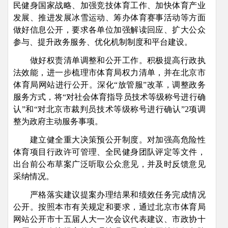
民健身国家战略、加强竞技体育工作、加快体育产业
发展、推进发展冰雪运动、筹办体育赛事活动等方面
做好信息公开，要求各单位加强解读回应、扩大公众
参与、提升政务服务、优化机制制度和平台建设。
做好权责清单调整和公开工作。积极提高行政执
法效能，进一步梳理市体育局权力清单，并在北京市
体育局网站进行公开。深化“放管服”改革，调整政务
服务方式，将“对社会体育指导员技术等级称号进行确
认”和“对北京市裁判员技术等级称号进行确认”2项调
整为政府主动服务事项。
建立健全重大决策预公开制度。对加强高危险性
体育项目行政许可管理、全民健身团队评定等文件，
出台前公布草案广泛听取公众意见，并及时反馈意见
采纳情况。
严格落实建议提案办理结果和绩效任务完成情况
公开。按照本市有关规定和要求，通过北京市体育局
网站公开市十五届人大一次会议代表建议、市政协十