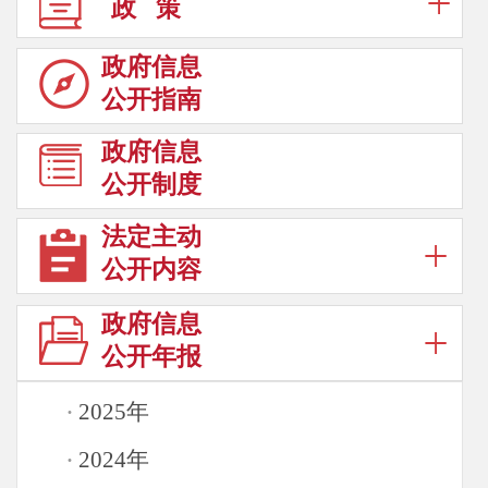
政 策
行政规范性文件
·
政府信息
公开指南
政府信息
公开制度
法定主动
公开内容
政府信息
公开年报
2025年
·
2024年
·