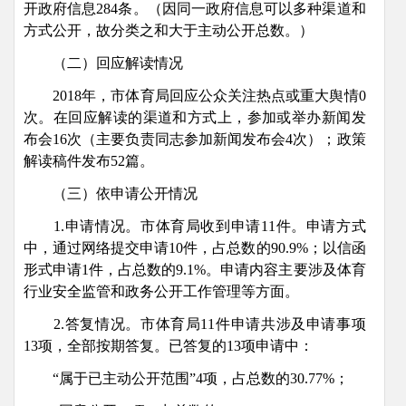
开政府信息284条。（因同一政府信息可以多种渠道和
方式公开，故分类之和大于主动公开总数。）
（二）回应解读情况
2018年，市体育局回应公众关注热点或重大舆情0
次。在回应解读的渠道和方式上，参加或举办新闻发
布会16次（主要负责同志参加新闻发布会4次）；政策
解读稿件发布52篇。
（三）依申请公开情况
1.申请情况。市体育局收到申请11件。申请方式
中，通过网络提交申请10件，占总数的90.9%；以信函
形式申请1件，占总数的9.1%。申请内容主要涉及体育
行业安全监管和政务公开工作管理等方面。
2.答复情况。市体育局11件申请共涉及申请事项
13项，全部按期答复。已答复的13项申请中：
“属于已主动公开范围”4项，占总数的30.77%；