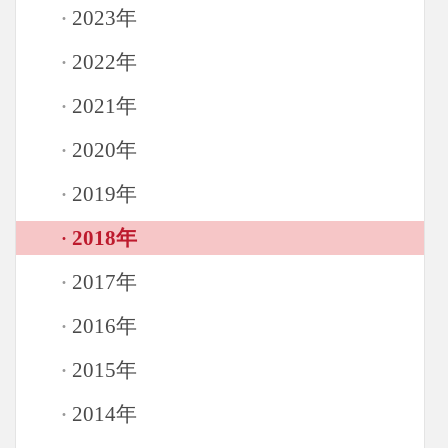
2023年
·
2022年
·
2021年
·
2020年
·
2019年
·
2018年
·
2017年
·
2016年
·
2015年
·
2014年
·