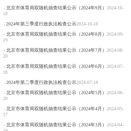
北京市体育局双随机抽查结果公示（2024年9月）
2024-10-
·
18
2024年第三季度行政执法检查公示
2024-10-18
·
北京市体育局双随机抽查结果公示（2024年8月）
2024-09-
·
19
北京市体育局双随机抽查结果公示（2024年7月）
2024-08-
·
20
北京市体育局双随机抽查结果公示（2024年6月）
2024-07-
·
18
2024年第二季度行政执法检查公示
2024-07-18
·
北京市体育局双随机抽查结果公示（2024年5月）
2024-06-
·
20
北京市体育局双随机抽查结果公示（2024年4月）
2024-05-
·
17
北京市体育局双随机抽查结果公示（2024年3月）
2024-04-
·
19